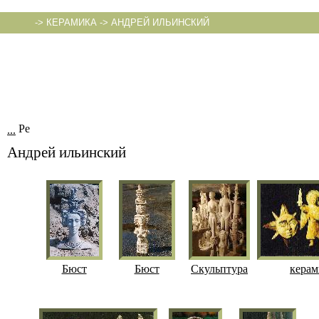
->
КЕРАМИКА
->
АНДРЕЙ ИЛЬИНСКИЙ
...
Андрей ильинский
Бюст
Бюст
Скульптура
керам