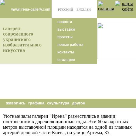
|
www.irena-gallery.com
РУССКИЙ
ENGLISH
новости
галерея
выставки
современного
проекты
украинского
изобразительного
новые работы
искусства
контакты
о галерее
живопись
графика
скульптура
другое
Уютные залы галереи "Ирэна" разместились в здании,
построенном в дореволюционные годы. Эти 60 квадратных
метров выставочной площади находятся на одной из главных
артерий деловой части Киева, на улице Артема, 35.