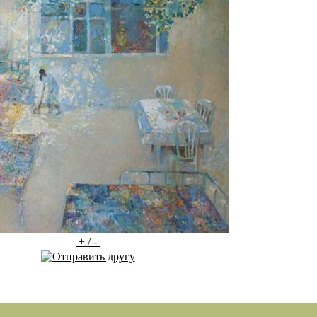
+ / -