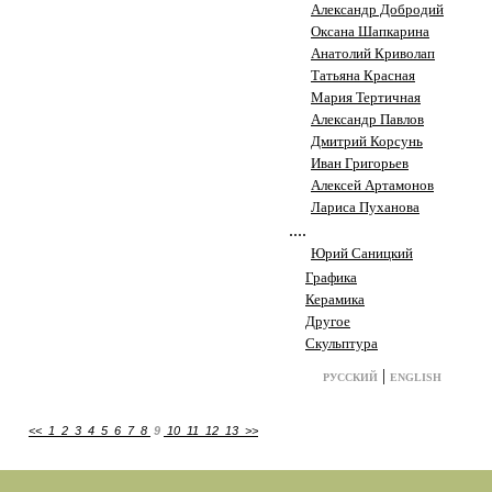
Александр Добродий
Оксана Шапкарина
Анатолий Криволап
Татьяна Красная
Мария Тертичная
Александр Павлов
Дмитрий Корсунь
Иван Григорьев
Алексей Артамонов
Лариса Пуханова
....
Юрий Саницкий
Графика
Керамика
Другое
Скульптура
|
РУССКИЙ
ENGLISH
<<
1
2
3
4
5
6
7
8
9
10
11
12
13
>>