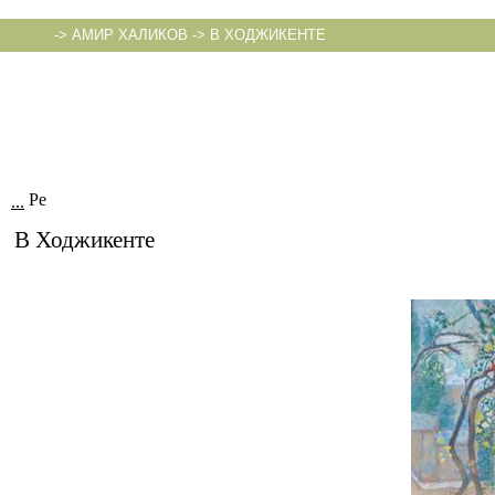
->
АМИР ХАЛИКОВ
->
В ХОДЖИКЕНТЕ
...
В Ходжикенте