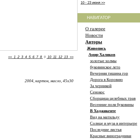
10 - 23 июня >>
НАВИГАТОР
О галерее
Новости
Авторы
Живопись
Амир Халиков
<<
1
2
3
4
5
6
7
8
9
10
11
12
13
>>
золотые холмы
буковинское лето
Вечерняя тишина гор
Дорога в Коровию
2004, картон, масло, 45х30
За черникой
Сенокос
Сборщица целебных трав
Весенние поля буковины
В Ходжикенте
Вид на матильду
Солнце и муза в интерьере
Последние листья
Красные виноградники