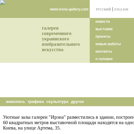
|
www.irena-gallery.com
РУССКИЙ
ENGLISH
новости
галерея
выставки
современного
проекты
украинского
изобразительного
новые работы
искусства
контакты
о галерее
живопись
графика
скульптура
другое
Уютные залы галереи "Ирэна" разместились в здании, постро
60 квадратных метров выставочной площади находятся на одно
Киева, на улице Артема, 35.