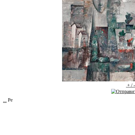
+ / 
...