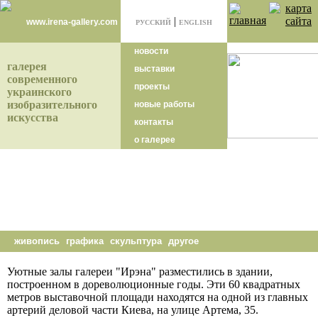
|
www.irena-gallery.com
РУССКИЙ
ENGLISH
новости
галерея
выставки
современного
проекты
украинского
изобразительного
новые работы
искусства
контакты
о галерее
живопись
графика
скульптура
другое
Уютные залы галереи "Ирэна" разместились в здании,
построенном в дореволюционные годы. Эти 60 квадратных
метров выставочной площади находятся на одной из главных
артерий деловой части Киева, на улице Артема, 35.