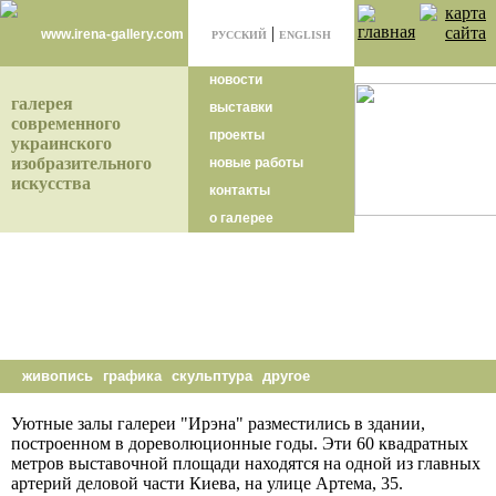
|
www.irena-gallery.com
РУССКИЙ
ENGLISH
новости
галерея
выставки
современного
проекты
украинского
изобразительного
новые работы
искусства
контакты
о галерее
живопись
графика
скульптура
другое
Уютные залы галереи "Ирэна" разместились в здании,
построенном в дореволюционные годы. Эти 60 квадратных
метров выставочной площади находятся на одной из главных
артерий деловой части Киева, на улице Артема, 35.