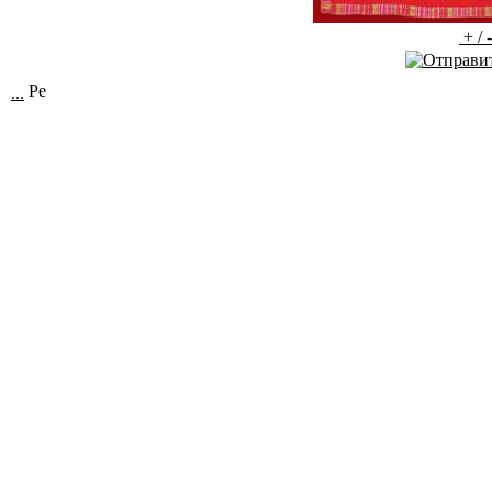
+ / 
...