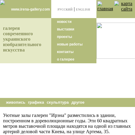
|
www.irena-gallery.com
РУССКИЙ
ENGLISH
новости
галерея
выставки
современного
проекты
украинского
изобразительного
новые работы
искусства
контакты
о галерее
живопись
графика
скульптура
другое
Уютные залы галереи "Ирэна" разместились в здании,
построенном в дореволюционные годы. Эти 60 квадратных
метров выставочной площади находятся на одной из главных
артерий деловой части Киева, на улице Артема, 35.